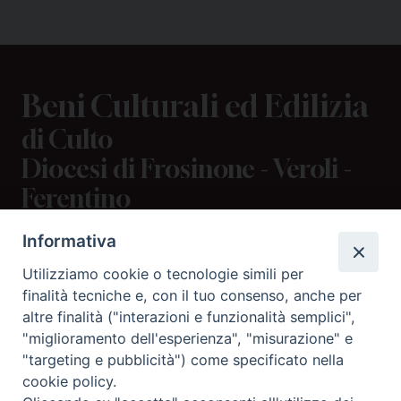
Beni Culturali ed Edilizia
di Culto
Diocesi di Frosinone - Veroli -
Ferentino
Informativa
CONTATTI
Utilizziamo cookie o tecnologie simili per
viale Volsci 105 (ex via dei Monti Lepini)
finalità tecniche e, con il tuo consenso, anche per
70056 Frosinone (FR)
altre finalità ("interazioni e funzionalità semplici",
tel: 0775.290973 (centralino)
"miglioramento dell'esperienza", "misurazione" e
tel: 0775.839284 (diretto)
"targeting e pubblicità") come specificato nella
cookie policy.